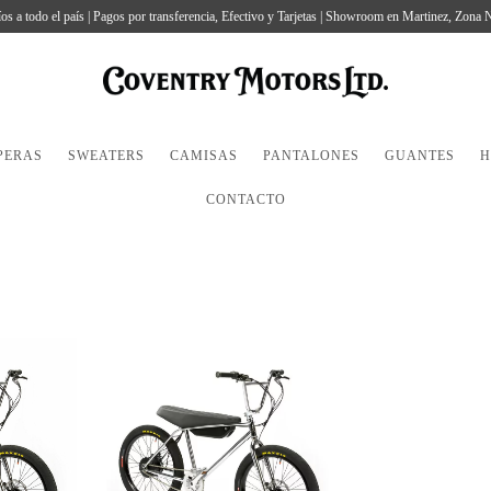
os a todo el país | Pagos por transferencia, Efectivo y Tarjetas | Showroom en Martinez, Zona 
PERAS
SWEATERS
CAMISAS
PANTALONES
GUANTES
H
CONTACTO