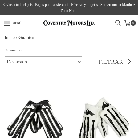
Envíos a todo el país | Pagos por transferencia, Efectivo y Tarjetas | Showroom en Martinez,
Zona Norte
MENÚ
0
Inicio
/
Guantes
Ordenar por
FILTRAR