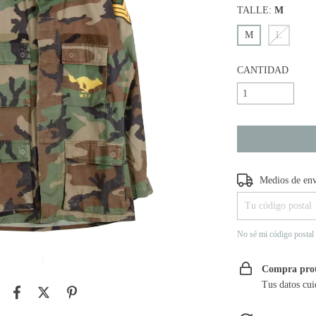
TALLE:
M
M
L
CANTIDAD
Entregas para el CP
Medios de en
No sé mi código postal
Compra pro
Tus datos cui