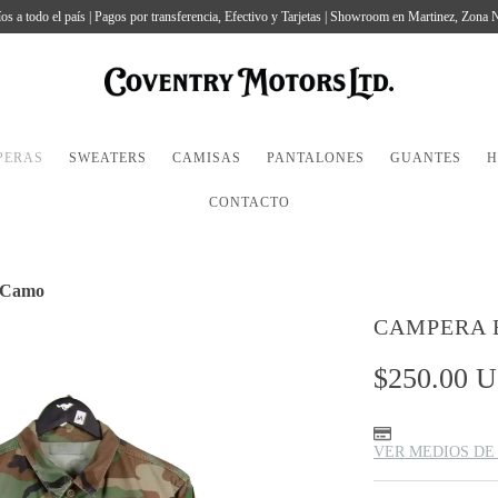
os a todo el país | Pagos por transferencia, Efectivo y Tarjetas | Showroom en Martinez, Zona 
PERAS
SWEATERS
CAMISAS
PANTALONES
GUANTES
H
CONTACTO
d Camo
CAMPERA 
$250.00 
VER MEDIOS DE