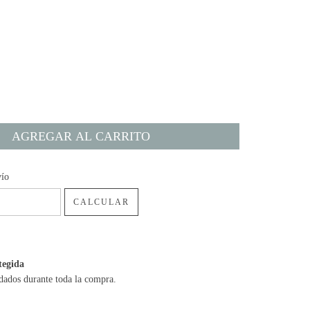
:
CAMBIAR CP
vío
CALCULAR
tegida
dados durante toda la compra.