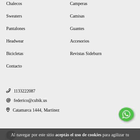
Chalecos
Camperas
Sweaters
Camisas
Pantalones
Guantes
Headwear
Accesorios
Bicicletas
Revistas Sideburn
Contacto
CONTACTANOS
1133222087
federico@cubik.us
Catamarca 1444, Martinez
REDES SOCIALES
Al navegar por este sitio
aceptás el uso de cookies
para agilizar tu