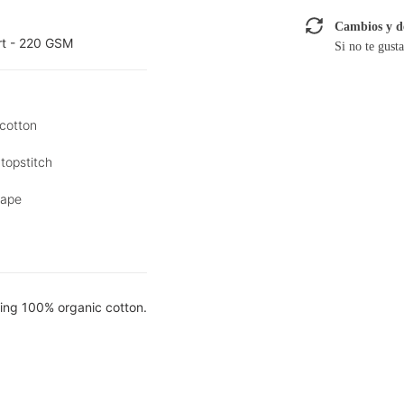
Cambios y d
rt - 220 GSM
Si no te gust
 cotton
 topstitch
tape
ing 100% organic cotton.