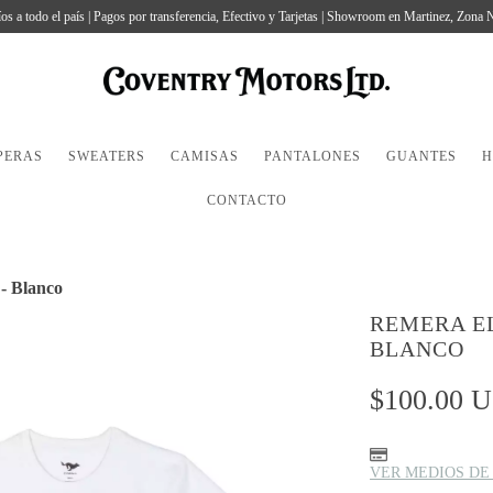
os a todo el país | Pagos por transferencia, Efectivo y Tarjetas | Showroom en Martinez, Zona 
PERAS
SWEATERS
CAMISAS
PANTALONES
GUANTES
H
CONTACTO
- Blanco
REMERA EL
BLANCO
$100.00 
VER MEDIOS DE