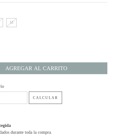
M
:
CAMBIAR CP
vío
CALCULAR
tegida
dados durante toda la compra.