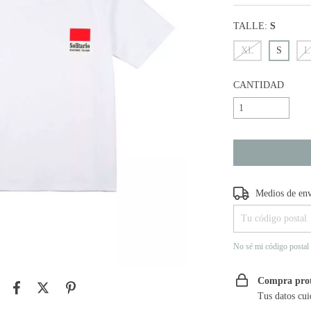
TALLE:
S
XL
S
L
CANTIDAD
Entregas para el CP
Medios de en
No sé mi código postal
Compra pro
Tus datos cui