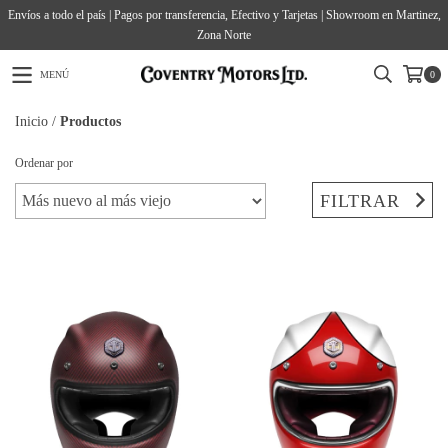
Envíos a todo el país | Pagos por transferencia, Efectivo y Tarjetas | Showroom en Martinez,
Zona Norte
MENÚ
0
Inicio
/
Productos
Ordenar por
FILTRAR