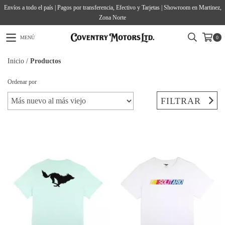
Envíos a todo el país | Pagos por transferencia, Efectivo y Tarjetas | Showroom en Martinez,
Zona Norte
MENÚ
0
Inicio
/
Productos
Ordenar por
FILTRAR